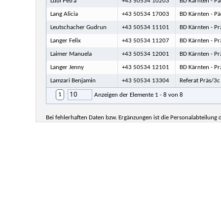
Lubi Petra
+43 50534 10203
BD Kärnten - Pä
Lang Alicia
+43 50534 17003
BD Kärnten - Pä
Leutschacher Gudrun
+43 50534 11101
BD Kärnten - Pr
Langer Felix
+43 50534 11207
BD Kärnten - Pr
Laimer Manuela
+43 50534 12001
BD Kärnten - Pr
Langer Jenny
+43 50534 12101
BD Kärnten - Pr
Lamzari Benjamin
+43 50534 13304
Referat Präs/3c
10
1
Anzeigen der Elemente 1 - 8 von 8
Bei fehlerhaften Daten bzw. Ergänzungen ist die Personalabteilung d