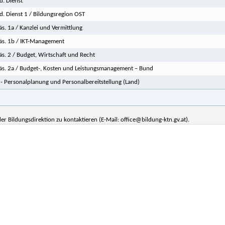
d. Dienst
d. Dienst 1 / Bildungsregion OST
äs. 1a / Kanzlei und Vermittlung
äs. 1b / IKT-Management
äs. 2 / Budget, Wirtschaft und Recht
äs. 2a / Budget-, Kosten und Leistungsmanagement – Bund
 - Personalplanung und Personalbereitstellung (Land)
er Bildungsdirektion zu kontaktieren (E-Mail: office@bildung-ktn.gv.at).