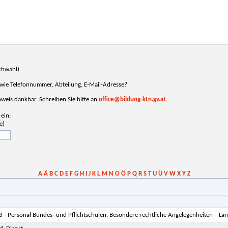
chwahl).
, wie Telefonnummer, Abteilung, E-Mail-Adresse?
inweis dankbar. Schreiben Sie bitte an
office@bildung-ktn.gv.at
.
ein:
e)
A
Ä
B
C
D
E
F
G
H
I
J
K
L
M
N
O
Ö
P
Q
R
S
T
U
Ü
V
W
X
Y
Z
3 - Personal Bundes- und Pflichtschulen, Besondere rechtliche Angelegenheiten – La