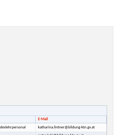
E-Mail
ndeslehrpersonal
katharina.lintner@bildung-ktn.gv.at