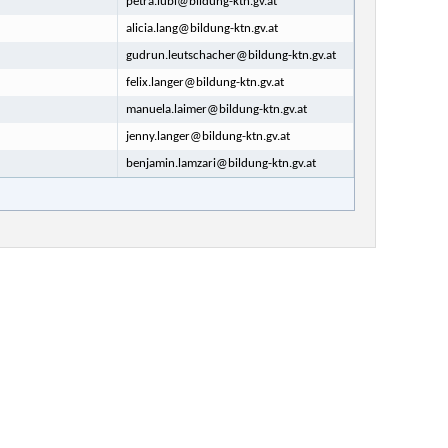
petra.lubi@bildung-ktn.gv.at
alicia.lang@bildung-ktn.gv.at
gudrun.leutschacher@bildung-ktn.gv.at
felix.langer@bildung-ktn.gv.at
manuela.laimer@bildung-ktn.gv.at
jenny.langer@bildung-ktn.gv.at
benjamin.lamzari@bildung-ktn.gv.at