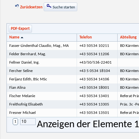
Zurücksetzen
Suche starten
PDF-Export
Name
Telefon
Abteilung
Fasser-Lindenthal Claudio, Mag., MA
+43 50534 10211
BD Kärnten 
Felder Bernhard, Mag.
+43 50534 11206
BD Kärnten
Fellner Daniel, Ing.
+43/50/536-22401
Fercher Seline
+43 5 0534 18104
BD Kärnten 
Ferijanz Edith, BSc MSc
+43 50534 14106
BD Kärnten 
Fian Alina
+43 50534 18001
BD Kärnten 
Fischer Melanie
+43 50534 13401
Referat Prä
Freithofnig Elisabeth
+43 50534 13305
Präs. 3c -P
Fresner Michael
+43 50534 13501
Referat Prä
10
1
Anzeigen der Elemente 1 