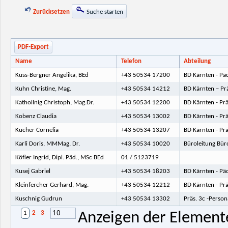
Zurücksetzen
Suche starten
PDF-Export
Name
Telefon
Abteilung
Kuss-Bergner Angelika, BEd
+43 50534 17200
BD Kärnten - Päd
Kuhn Christine, Mag.
+43 50534 14212
BD Kärnten – Pr
Kathollnig Christoph, Mag.Dr.
+43 50534 12200
BD Kärnten - Pr
Kobenz Claudia
+43 50534 13002
BD Kärnten - Prä
Kucher Cornelia
+43 50534 13207
BD Kärnten - Pr
Karli Doris, MMMag. Dr.
+43 50534 10020
Büroleitung Büro
Köfler Ingrid, Dipl. Päd., MSc BEd
01 / 5123719
Kusej Gabriel
+43 50534 18203
BD Kärnten - Pä
Kleinfercher Gerhard, Mag.
+43 50534 12212
BD Kärnten - Pr
Kuschnig Gudrun
+43 50534 13302
Präs. 3c -Person
10
1
2
3
Anzeigen der Elemente