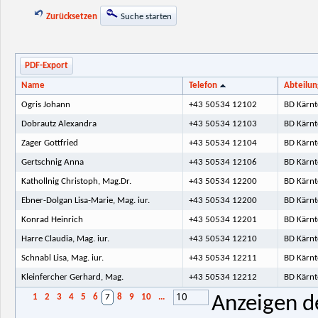
Zurücksetzen
Suche starten
PDF-Export
Name
Telefon
Abteilun
Ogris Johann
+43 50534 12102
BD Kärnt
Dobrautz Alexandra
+43 50534 12103
BD Kärnt
Zager Gottfried
+43 50534 12104
BD Kärnt
Gertschnig Anna
+43 50534 12106
BD Kärnt
Kathollnig Christoph, Mag.Dr.
+43 50534 12200
BD Kärnt
Ebner-Dolgan Lisa-Marie, Mag. iur.
+43 50534 12200
BD Kärnt
Konrad Heinrich
+43 50534 12201
BD Kärnt
Harre Claudia, Mag. iur.
+43 50534 12210
BD Kärnt
Schnabl Lisa, Mag. iur.
+43 50534 12211
BD Kärnt
Kleinfercher Gerhard, Mag.
+43 50534 12212
BD Kärnt
10
1
2
3
4
5
6
7
8
9
10
...
Anzeigen d