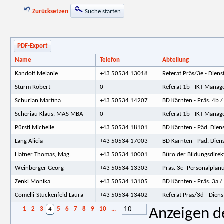
Zurücksetzen
Suche starten
PDF-Export
Name
Telefon
Abteilung
Kandolf Melanie
+43 50534 13018
Referat Präs/3e - Dien
Sturm Robert
0
Referat 1b - IKT Mana
Schurian Martina
+43 50534 14207
BD Kärnten - Präs. 4b 
Scheriau Klaus, MAS MBA
0
Referat 1b - IKT Mana
Pürstl Michelle
+43 50534 18101
BD Kärnten - Päd. Dien
Lang Alicia
+43 50534 17003
BD Kärnten - Päd. Dien
Hafner Thomas, Mag.
+43 50534 10001
Büro der Bildungsdirek
Weinberger Georg
+43 50534 13303
Präs. 3c -Personalplan
Zenkl Monika
+43 50534 13105
BD Kärnten - Präs. 3a 
Comelli-Stuckenfeld Laura
+43 50534 13402
Referat Präs/3d - Dien
10
1
2
3
4
5
6
7
8
9
10
...
Anzeigen d