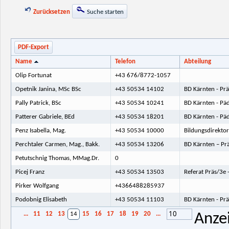
Zurücksetzen
Suche starten
PDF-Export
Name
Telefon
Abteilung
Olip Fortunat
+43 676/8772-1057
Opetnik Janina, MSc BSc
+43 50534 14102
BD Kärnten - Prä
Pally Patrick, BSc
+43 50534 10241
BD Kärnten - Päd
Patterer Gabriele, BEd
+43 50534 18201
BD Kärnten - Päd
Penz Isabella, Mag.
+43 50534 10000
Bildungsdirektor
Perchtaler Carmen, Mag., Bakk.
+43 50534 13206
BD Kärnten – Pr
Petutschnig Thomas, MMag.Dr.
0
Picej Franz
+43 50534 13503
Referat Präs/3e 
Pirker Wolfgang
+4366488285937
Podobnig Elisabeth
+43 50534 11103
BD Kärnten - Prä
10
...
11
12
13
14
15
16
17
18
19
20
...
Anze