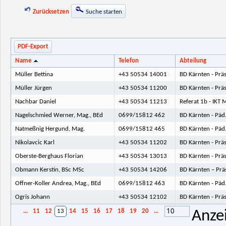
Zurücksetzen
Suche starten
PDF-Export
Name
Telefon
Abteilung
Müller Bettina
+43 50534 14001
BD Kärnten - Präs
Müller Jürgen
+43 50534 11200
BD Kärnten - Prä
Nachbar Daniel
+43 50534 11213
Referat 1b - IKT
Nagelschmied Werner, Mag., BEd
0699/15812 462
BD Kärnten - Päd.
Natmeßnig Hergund, Mag.
0699/15812 465
BD Kärnten - Päd
Nikolavcic Karl
+43 50534 11202
BD Kärnten - Prä
Oberste-Berghaus Florian
+43 50534 13013
BD Kärnten - Präs
Obmann Kerstin, BSc MSc
+43 50534 14206
BD Kärnten – Prä
Offner-Koller Andrea, Mag., BEd
0699/15812 463
BD Kärnten - Päd
Ogris Johann
+43 50534 12102
BD Kärnten - Prä
10
...
11
12
13
14
15
16
17
18
19
20
...
Anze