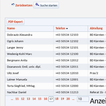
Zurücksetzen
Suche starten
PDF-Export
Name
Telefon
Abteilung
Dobrautz Alexandra
+43 50534 12103
BD Kärnten -
Ogris Johann
+43 50534 12102
BD Kärnten -
Langer Jenny
+43 50534 12101
BD Kärnten -
Wedenig-Kohl Marc
+43 50534 12100
BD Kärnten -
Bergmann Anita
+43 50534 12012
BD Kärnten -
Dzananovic Emil, univ. dipl.
+43 50534 12011
BD Kärnten -
Uitz Josef
+43 50534 12010
Präs/2
Laimer Manuela
+43 50534 12001
BD Kärnten -
Torta Siegfried, MMag.
+43 50534 12000
BD Kärnten -
Nachbar Daniel
+43 50534 11213
Referat 1b -
10
...
11
12
13
14
15
16
17
18
19
20
...
Anze