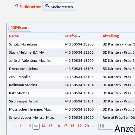
Zurücksetzen
Suche starten
PDF-Export
Name
Telefon
Abteilung
Schütz Marieluise
+43 50534 13203
BD Kärnten – Präs. 
Stach Melanie, BA MA
+43 50534 13202
BD Kärnten - Präs. 
Juritsch Valentina, Mag. iur.
+43 50534 13200
BD Kärnten - Präs. 
Dzananovic Selma
+43 50534 13106
BD Kärnten - Präs. 
Zenkl Monika
+43 50534 13105
BD Kärnten - Präs. 
Kollmann Sabrina
+43 50534 13104
BD Kärnten - Präs. 
Ratz Martina
+43 50534 13102
BD Kärnten - Präs. 
Strohmayer Astrid
+43 50534 13101
BD Kärnten - Präs. 
Mösslacher Hermine, Mag.
+43 50534 13100
BD Kärnten - Präs. 
Schwarzbauer Melissa, Mag.
+43 50534 13020
Referat Präs/3e - D
10
...
11
12
13
14
15
16
17
18
19
20
...
Anze