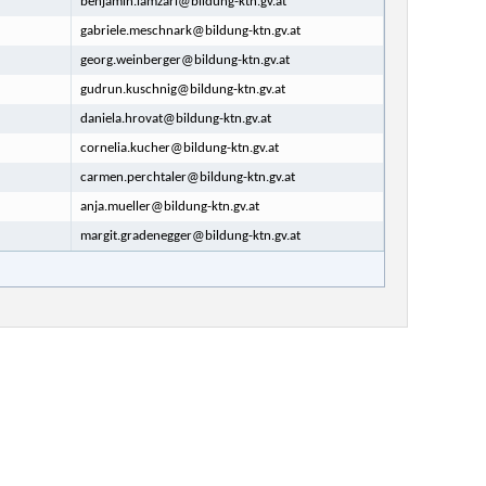
benjamin.lamzari@bildung-ktn.gv.at
gabriele.meschnark@bildung-ktn.gv.at
georg.weinberger@bildung-ktn.gv.at
gudrun.kuschnig@bildung-ktn.gv.at
daniela.hrovat@bildung-ktn.gv.at
cornelia.kucher@bildung-ktn.gv.at
carmen.perchtaler@bildung-ktn.gv.at
anja.mueller@bildung-ktn.gv.at
margit.gradenegger@bildung-ktn.gv.at