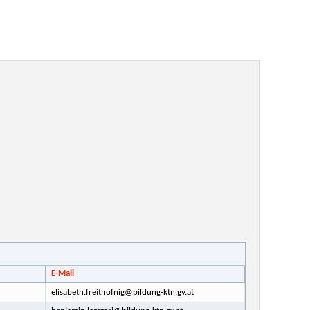
E-Mail
elisabeth.freithofnig@bildung-ktn.gv.at