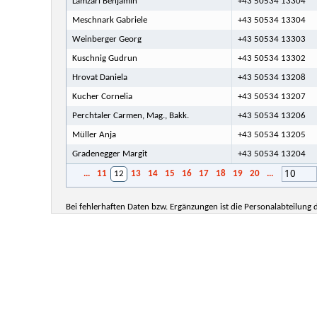
Lamzari Benjamin
+43 50534 13304
Meschnark Gabriele
+43 50534 13304
Weinberger Georg
+43 50534 13303
Kuschnig Gudrun
+43 50534 13302
Hrovat Daniela
+43 50534 13208
Kucher Cornelia
+43 50534 13207
Perchtaler Carmen, Mag., Bakk.
+43 50534 13206
Müller Anja
+43 50534 13205
Gradenegger Margit
+43 50534 13204
10
...
11
12
13
14
15
16
17
18
19
20
...
Bei fehlerhaften Daten bzw. Ergänzungen ist die Personalabteilung d