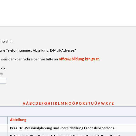
chwahl).
, wie Telefonnummer, Abteilung, E-Mail-Adresse?
inweis dankbar. Schreiben Sie bitte an
office@bildung-ktn.gv.at
.
ein:
e)
A
Ä
B
C
D
E
F
G
H
I
J
K
L
M
N
O
Ö
P
Q
R
S
T
U
Ü
V
W
X
Y
Z
Abteilung
Präs. 3c -Personalplanung und -bereitstellung Landeslehrpersonal