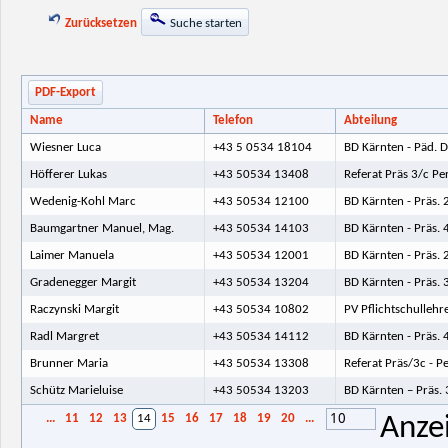
Zurücksetzen
Suche starten
PDF-Export
Name
Telefon
Abteilung
Wiesner Luca
+43 5 0534 18104
BD Kärnten - Päd. D
Höfferer Lukas
+43 50534 13408
Referat Präs 3/c Pe
Wedenig-Kohl Marc
+43 50534 12100
BD Kärnten - Präs.
Baumgartner Manuel, Mag.
+43 50534 14103
BD Kärnten - Präs. 
Laimer Manuela
+43 50534 12001
BD Kärnten - Präs. 
Gradenegger Margit
+43 50534 13204
BD Kärnten - Präs.
Raczynski Margit
+43 50534 10802
PV Pflichtschullehre
Radl Margret
+43 50534 14112
BD Kärnten - Präs. 
Brunner Maria
+43 50534 13308
Referat Präs/3c - P
Schütz Marieluise
+43 50534 13203
BD Kärnten – Präs.
10
...
11
12
13
14
15
16
17
18
19
20
...
Anze