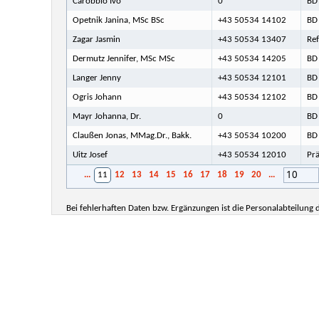
Carobbio Ivo
0
BD 
Opetnik Janina, MSc BSc
+43 50534 14102
BD 
Zagar Jasmin
+43 50534 13407
Ref
Dermutz Jennifer, MSc MSc
+43 50534 14205
BD 
Langer Jenny
+43 50534 12101
BD 
Ogris Johann
+43 50534 12102
BD 
Mayr Johanna, Dr.
0
BD 
Claußen Jonas, MMag.Dr., Bakk.
+43 50534 10200
BD 
Uitz Josef
+43 50534 12010
Pr
10
...
11
12
13
14
15
16
17
18
19
20
...
Bei fehlerhaften Daten bzw. Ergänzungen ist die Personalabteilung d