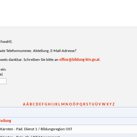
chwahl).
, wie Telefonnummer, Abteilung, E-Mail-Adresse?
inweis dankbar. Schreiben Sie bitte an
office@bildung-ktn.gv.at
.
ein:
e)
A
Ä
B
C
D
E
F
G
H
I
J
K
L
M
N
O
Ö
P
Q
R
S
T
U
Ü
V
W
X
Y
Z
teilung
Kärnten - Päd. Dienst 1 / Bildungsregion OST