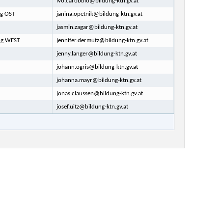
ivo.carobbio@bildung-ktn.gv.at
ng OST
janina.opetnik@bildung-ktn.gv.at
jasmin.zagar@bildung-ktn.gv.at
ung WEST
jennifer.dermutz@bildung-ktn.gv.at
jenny.langer@bildung-ktn.gv.at
johann.ogris@bildung-ktn.gv.at
johanna.mayr@bildung-ktn.gv.at
jonas.claussen@bildung-ktn.gv.at
josef.uitz@bildung-ktn.gv.at