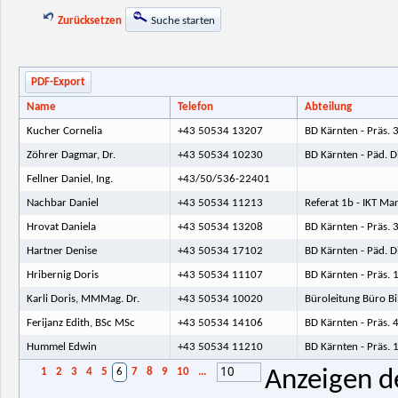
Zurücksetzen
Suche starten
PDF-Export
Name
Telefon
Abteilung
Kucher Cornelia
+43 50534 13207
BD Kärnten - Präs. 
Zöhrer Dagmar, Dr.
+43 50534 10230
BD Kärnten - Päd. D
Fellner Daniel, Ing.
+43/50/536-22401
Nachbar Daniel
+43 50534 11213
Referat 1b - IKT M
Hrovat Daniela
+43 50534 13208
BD Kärnten - Präs. 
Hartner Denise
+43 50534 17102
BD Kärnten - Päd. D
Hribernig Doris
+43 50534 11107
BD Kärnten - Präs. 
Karli Doris, MMMag. Dr.
+43 50534 10020
Büroleitung Büro Bi
Ferijanz Edith, BSc MSc
+43 50534 14106
BD Kärnten - Präs. 
Hummel Edwin
+43 50534 11210
BD Kärnten - Präs. 
10
1
2
3
4
5
6
7
8
9
10
...
Anzeigen d