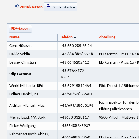
Zurücksetzen
Suche starten
PDF-Export
Name
Telefon
Abteilung
Genc Hüseyin
+43 660 285 26 24
Halkic Seldin
+43 664 8828 9218
BD Kärnten - Präs. 1a / 
Bevsek Christian
+43 6646202412
BD Kärnten - Präs. 1a / 
+43 676/8772-
Olip Fortunat
1057
Werkl Michaela, BEd
+43 69915812464
Päd. Dienst 1 / Bildung
Fellner Daniel, Ing.
+43/50/536-22401
Fachinspektor für den bu
Aldrian Michael, Mag.
+43/699/18683198
Bildungsdirektionen
Memic Esad, MA Bakk.
+43650 3328117
9500 Villach, Matlweg 1
Pirker Wolfgang
+4366488285937
Rahmansetayesh Abbas,
+4366488289260
BD Kärnten - Präs. 1b /