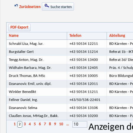
Zurücksetzen
Suche starten
PDF-Export
Name
Telefon
Abteilung
Schnabl Lisa, Mag. iur.
+43 50534 12211
BD Kärnten - P
Burgstaller Gert
+43 50534 11214
Referat 1b - I
Tengg Anton, Mag. Dr.
+43 50534 13400
Referat 3d/ Di
Widhalm Barbara, Mag. Dr.
+43 50534 12405
Präs. 4 / Schul
Druck Thomas, BA MSc
+43 50534 10005
Büro Bildungsd
Dzananovic Emil, univ. dipl.
+43 50534 12011
BD Kärnten - P
Winkler Benedikt
+43 50534 11211
BD Kärnten - P
Fellner Daniel, Ing.
+43/50/536-22401
Dzananovic Selma
+43 50534 13106
BD Kärnten - P
Claußen Jonas, MMag.Dr., Bakk.
+43 50534 10200
BD Kärnten - P
10
1
2
3
4
5
6
7
8
9
10
...
Anzeigen d