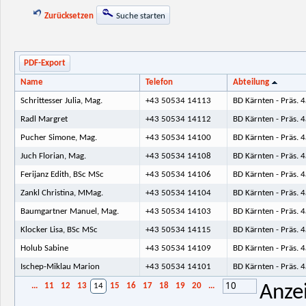
Zurücksetzen
Suche starten
PDF-Export
Name
Telefon
Abteilung
Schrittesser Julia, Mag.
+43 50534 14113
BD Kärnten - Präs. 
Radl Margret
+43 50534 14112
BD Kärnten - Präs. 
Pucher Simone, Mag.
+43 50534 14100
BD Kärnten - Präs. 
Juch Florian, Mag.
+43 50534 14108
BD Kärnten - Präs. 
Ferijanz Edith, BSc MSc
+43 50534 14106
BD Kärnten - Präs. 
Zankl Christina, MMag.
+43 50534 14104
BD Kärnten - Präs. 
Baumgartner Manuel, Mag.
+43 50534 14103
BD Kärnten - Präs. 
Klocker Lisa, BSc MSc
+43 50534 14115
BD Kärnten - Präs. 
Holub Sabine
+43 50534 14109
BD Kärnten - Präs. 
Ischep-Miklau Marion
+43 50534 14101
BD Kärnten - Präs. 
10
...
11
12
13
14
15
16
17
18
19
20
...
Anze